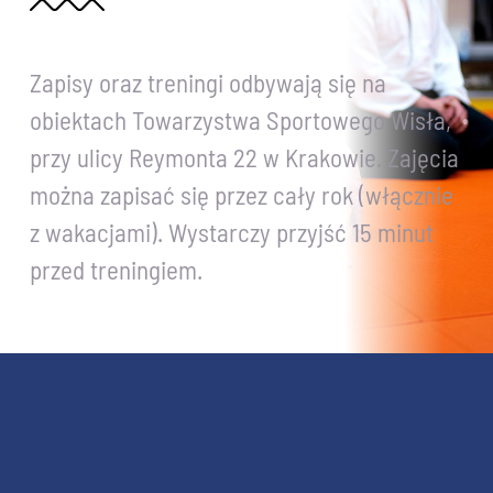
Zapisy oraz treningi odbywają się na
obiektach Towarzystwa Sportowego Wisła,
przy ulicy Reymonta 22 w Krakowie. Zajęcia
można zapisać się przez cały rok (włącznie
z wakacjami). Wystarczy przyjść 15 minut
przed treningiem.