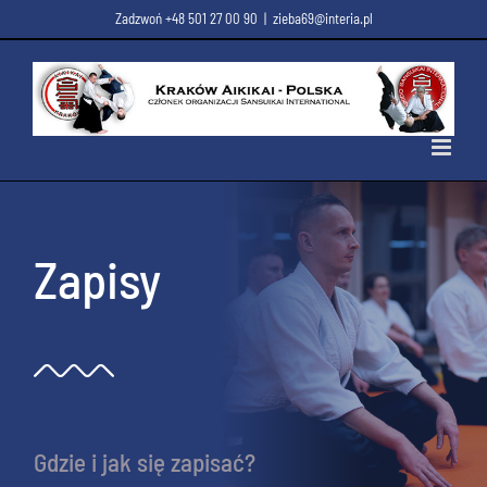
Przejdź
Zadzwoń +48 501 27 00 90
|
zieba69@interia.pl
do
zawartości
Zapisy
Gdzie i jak się zapisać?