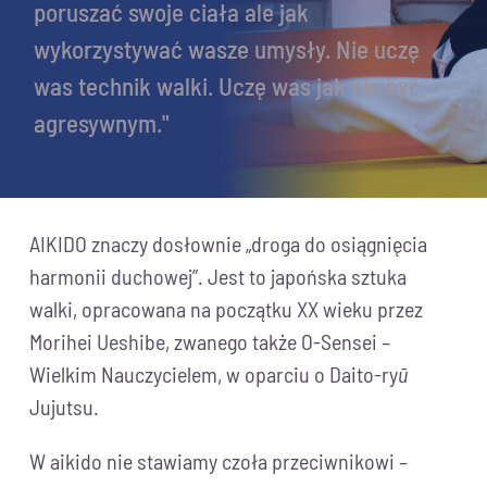
poruszać swoje ciała ale jak
wykorzystywać wasze umysły. Nie uczę
was technik walki. Uczę was jak nie być
agresywnym."
AIKIDO znaczy dosłownie „droga do osiągnięcia
harmonii duchowej”. Jest to japońska sztuka
walki, opracowana na początku XX wieku przez
Morihei Ueshibe, zwanego także O-Sensei –
Wielkim Nauczycielem, w oparciu o Daito-ry
ū
Jujutsu.
W aikido nie stawiamy czoła przeciwnikowi –