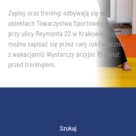
Zapisy oraz treningi odbywają się na
obiektach Towarzystwa Sportowego Wisła,
przy ulicy Reymonta 22 w Krakowie. Zajęcia
można zapisać się przez cały rok (włącznie
z wakacjami). Wystarczy przyjść 15 minut
przed treningiem.
Szukaj