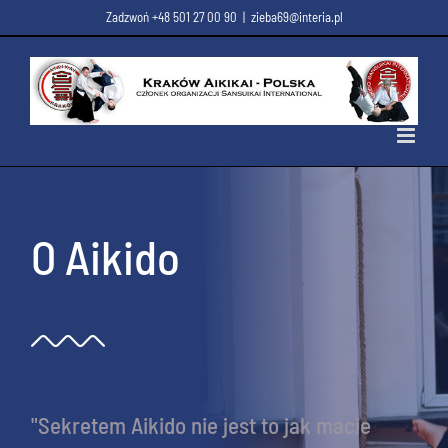
Przejdź
Zadzwoń +48 501 27 00 90
|
zieba69@interia.pl
do
zawartości
O Aikido
"Sekretem Aikido nie jest to jak macie