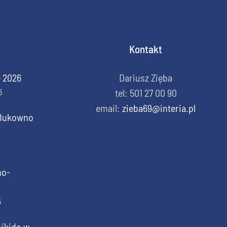
Kontakt
e 2026
Dariusz Zięba
6
tel: 501 27 00 90
email:
zieba69@interia.pl
o Bukowno
no-
5
Aikido w