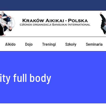
Aikido
Dojo
Treningi
Szkoły
Seminaria
ty full body