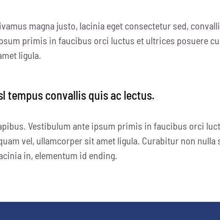
ivamus magna justo, lacinia eget consectetur sed, convallis
psum primis in faucibus orci luctus et ultrices posuere cu
amet ligula.
sl tempus convallis quis ac lectus.
apibus. Vestibulum ante ipsum primis in faucibus orci luct
quam vel, ullamcorper sit amet ligula. Curabitur non nulla 
 lacinia in, elementum id ending.