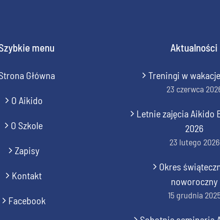
Szybkie menu
Aktualności
Strona Główna
Treningi w wakacj
23 czerwca 202
O Aikido
Letnie zajęcia Aikid
O Szkole
2026
23 lutego 2026
Zapisy
Okres świątecz
Kontakt
noworoczny
15 grudnia 202
Facebook
Sobotnie seminaria 