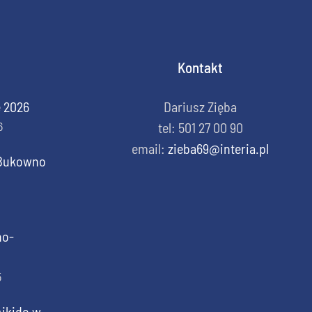
Kontakt
e 2026
Dariusz Zięba
6
tel: 501 27 00 90
email:
zieba69@interia.pl
o Bukowno
no-
5
Aikido w