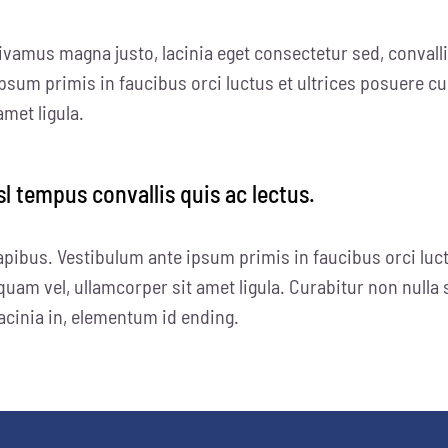
ivamus magna justo, lacinia eget consectetur sed, convallis
psum primis in faucibus orci luctus et ultrices posuere cu
amet ligula.
sl tempus convallis quis ac lectus.
apibus. Vestibulum ante ipsum primis in faucibus orci luct
quam vel, ullamcorper sit amet ligula. Curabitur non nulla 
 lacinia in, elementum id ending.