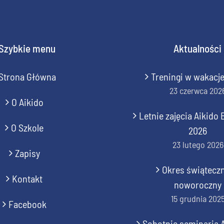
Szybkie menu
Aktualności
Strona Główna
Treningi w wakacj
23 czerwca 202
O Aikido
Letnie zajęcia Aikid
O Szkole
2026
23 lutego 2026
Zapisy
Okres świątecz
Kontakt
noworoczny
15 grudnia 202
Facebook
Sobotnie seminaria 