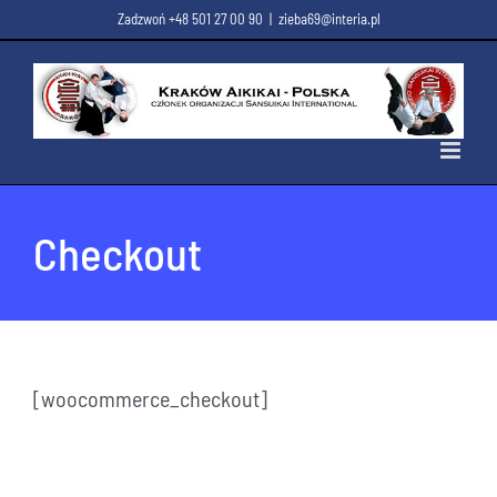
Przejdź
Zadzwoń +48 501 27 00 90
|
zieba69@interia.pl
do
zawartości
Checkout
[woocommerce_checkout]