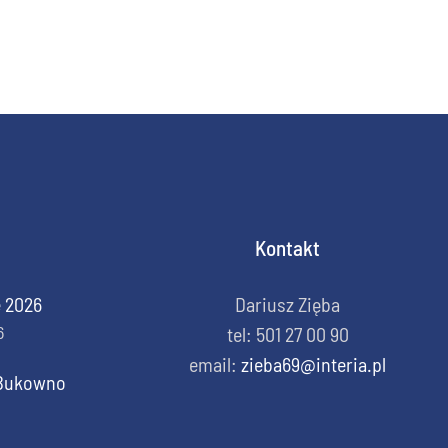
Kontakt
e 2026
Dariusz Zięba
6
tel: 501 27 00 90
email:
zieba69@interia.pl
o Bukowno