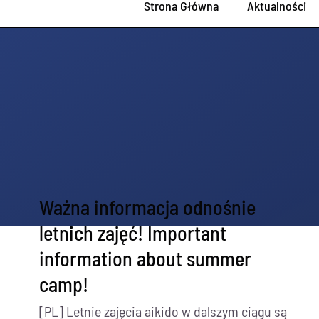
Strona Główna
Aktualności
Ważna informacja odnośnie
letnich zajęć! Important
information about summer
camp!
[PL] Letnie zajęcia aikido w dalszym ciągu są