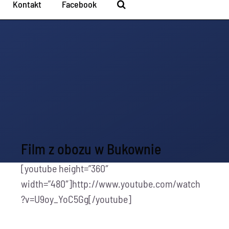
Kontakt
Facebook
Film z obozu w Bukownie
[youtube height=”360″
width=”480″]http://www.youtube.com/watch
?v=U9oy_YoC5Gg[/youtube]