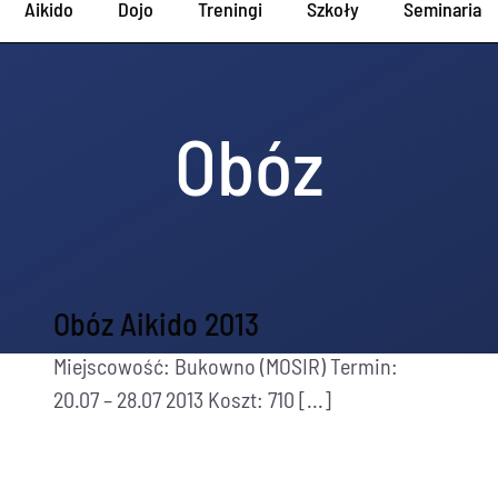
Aikido
Dojo
Treningi
Szkoły
Seminaria
Obóz
Obóz Aikido 2013
Miejscowość: Bukowno (MOSIR) Termin:
20.07 – 28.07 2013 Koszt: 710 [...]