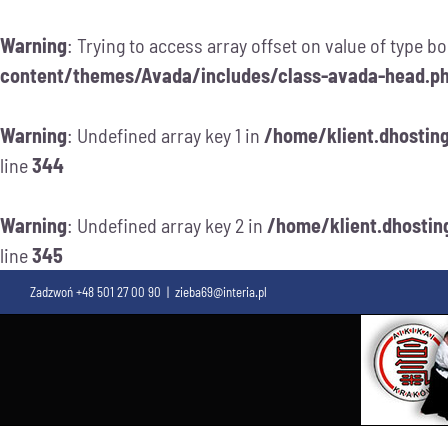
Warning
: Trying to access array offset on value of type bo
content/themes/Avada/includes/class-avada-head.p
Warning
: Undefined array key 1 in
/home/klient.dhostin
line
344
Warning
: Undefined array key 2 in
/home/klient.dhostin
line
345
Przejdź
Zadzwoń +48 501 27 00 90
|
zieba69@interia.pl
do
zawartości