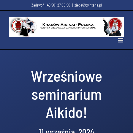
Przejdź
Zadzwoń +48 501 27 00 90
|
zieba69@interia.pl
do
zawartości
Wrześniowe
seminarium
Aikido!
11 września, 2024